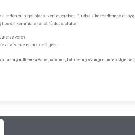
inden du tager plads i venteværelset. Du skal altid medbringe dit sygesi
ig hos din kommune for at få det erstattet.
pdateres vores
ere at afvente en beskæftigelse
orona - og influenza vaccinationer, børne- og svangreundersøgelser