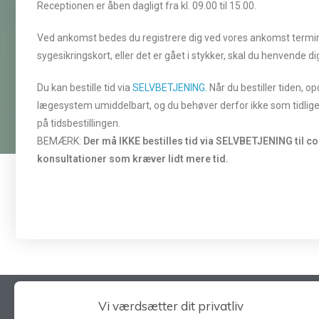
Receptionen er åben dagligt fra kl. 09.00 til 15.00.
Ved ankomst bedes du registrere dig ved vores ankomst terminal, 
sygesikringskort, eller det er gået i stykker, skal du henvende d
Du kan bestille tid via
SELVBETJENING.
Når du bestiller tiden, o
lægesystem umiddelbart, og du behøver derfor ikke som tidlig
på tidsbestillingen.
BEMÆRK:
Der må IKKE bestilles tid via SELVBETJENING til c
konsultationer som kræver lidt mere tid.
Vi værdsætter dit privatliv