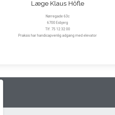
Læge Klaus Höfle
Nørregade 63c
6700 Esbjerg
Tlf. 75 12 32 00
Praksis har handicapvenlig adgang med elevator