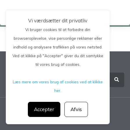
Vi værdsætter dit privatliv
Vi bruger cookies til at forbedre din
browseroplevelse, vise personlige reklamer eller
indhold og analysere trafikken på vores netsted.
Ved at klikke på "Accepter" giver du dit samtykke
Søg på hele siden
til vores brug af cookies.
Læs mere om vores brug af cookies ved at klikke
her.
Accepter
Afvis
Privatlivspolitik
CGM 2021 ©​ | All Rights Reserved